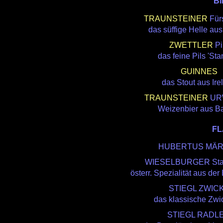
BI
TRAUNSTEINER
Fürs
das süffige Helle au
ZWETTLER
Pi
das feine Pils 'Sta
GUINNES
das Stout aus Ire
TRAUNSTEINER
UR
Weizenbier aus B
FL
HUBERTUS MÄ
WIESELBURGER St
österr. Spezialität aus der
STIEGL ZWIC
das klassische Zwic
STIEGL RADL