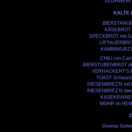
GLÜHWEIN
KALTE 
BIERSTANG
KÄSEBROT
SPECKBROT mit Zw
LIPTAUERBR
KAMINWURZ'
CHILI con Car
BIERSTUBENBROT üb
VERHACKERT'S 
TOAST Schwarzb
RIESENBREZ'N mit L
RIESENBREZ'N übe
KÄSEKRAINE
MOHR im HE
Diverse Sorte