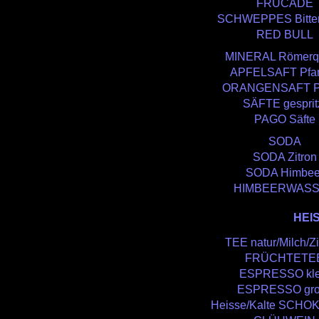
FRUCADE
SCHWEPPES Bitte
RED BULL
MINERAL Römerqu
APFELSAFT Pfa
ORANGENSAFT P
SÄFTE gesprit
PAGO Säfte
SODA
SODA Zitron
SODA Himbee
HIMBEERWAS
HEI
TEE natur/Milch/Zi
FRÜCHTETE
ESPRESSO kle
ESPRESSO gro
Heisse/Kalte SCH