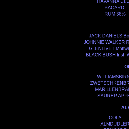
HAVANNA CL
BACARDI
RUM 38%
JACK DANIELS Bo
JOHNNIE WALKER R
GLENLIVET Maltwh
BLACK BUSH Irish 
O
WILLIAMSBIR
ZWETSCHKENB
MARILLENBRA
SAURER APF
AL
COLA
ALMDUDLE